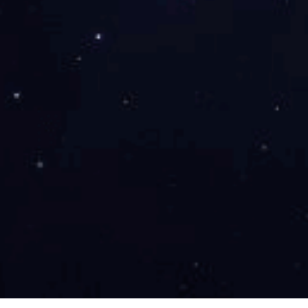
女
手机：
电话：
传真：
邮箱：
地址：
邮编：
*
验证码：
提交
大发(中国)官方网站
|
开云网页版登录入口
|
九游网页版·官方端
方版在线登入
|