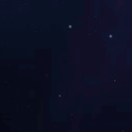
微信公众号
扫一扫关注微信公众号
ONLINE MESSAGE
联系方式
留言应用名称：
客户留言
描述：
*
留言内容：
姓名：
性别：
男