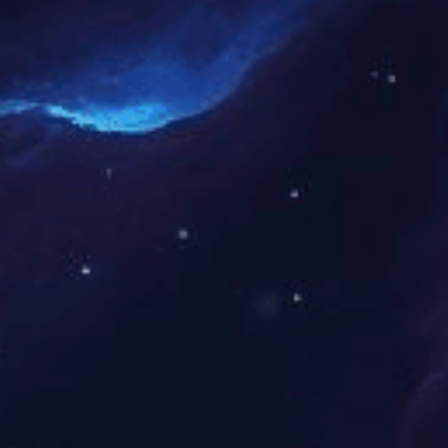
工程描述
参数
扫二维码用手机看
未找到相应参数组，请于后台属性模板中添加
上一个
建筑业企业资质证书
下一个
安全生产许可证-1
CONTACT INFORMATION
联系方式
福建省龙岩市新罗区东肖镇龙腾南路14号珠江大厦7层701室
0597-2336139
382955834@qq.com
WEBSITE QR CODE
网站二维码
扫一扫进入网站