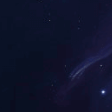
业绩展示
新闻中心
公司新闻
业内动态
开云（中国）
联系方式
客户留言

首页
公司简介
荣誉资质

企业资质
企业专利
企业荣誉
企业业绩

市政工程业绩
公路工程业绩
电力工程业绩
开云手机入口
业绩展示
新闻中心

公司新闻
业内动态
开云（中国）

联系方式
客户留言
