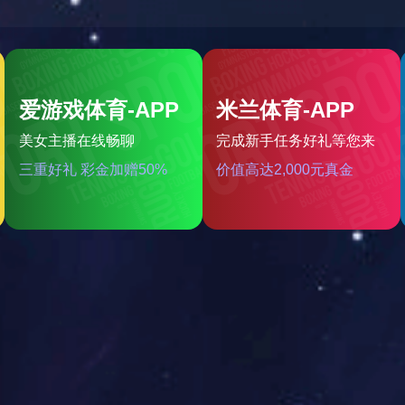
官网
房建工程业绩