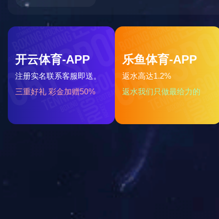
新闻中心
公司新闻
业内动态
开云（中国）

开云（中国）
联系方式
客户留言
首页
公司简介
荣誉资质
企业资质
企业专利
企业荣誉
企业业绩
市政工程业绩
公路工程业绩
电力工程业绩
开云手机入口