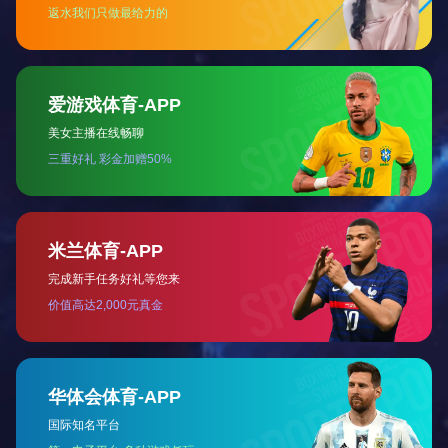

市政工程
公路工程
房建工程
当前位置：
首页
/
荣誉资质
/
企业资质
/
建筑业企业资质证书
建筑业企业资质证书