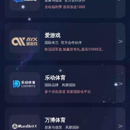
新闻中心
公司新闻
业内动态
开云（中国）

开云（中国）
联系方式
客户留言
首页
公司简介
荣誉资质
企业资质
企业专利
企业荣誉
企业业绩
市政工程业绩
公路工程业绩
电力工程业绩
开云手机入