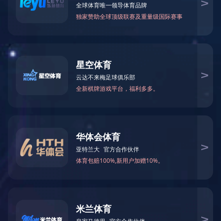
荣誉资质
企业资质
企业专利
企业荣誉
企业业绩

企业业绩
市政工程业绩
公路工程业绩
电力工程业绩
开云手机入口官网
房建工程业绩
业绩展示
新闻中心
