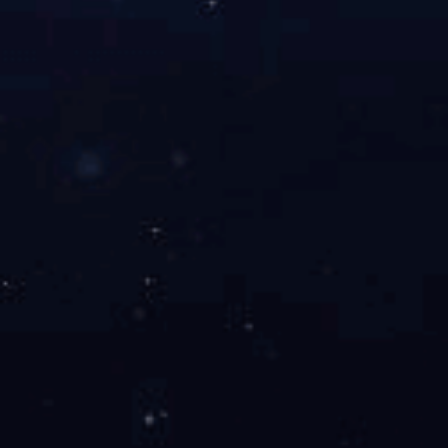
性别：
男
女
手机：
电话：
传真：
邮箱：
地址：
邮编：
*
验证码：
提交
闽ICP备17019236号-1
厦门
中企动力
SEO
开云手机入口官网