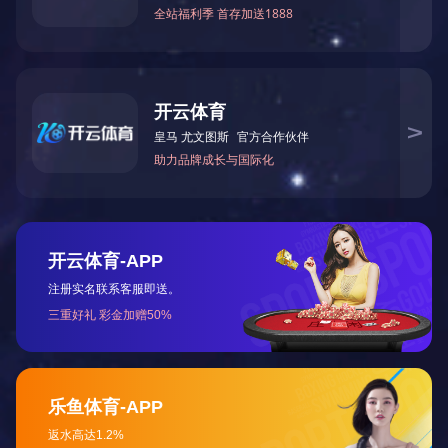
口官网
房建工程业绩
业绩展示
新闻中心
公司新闻
业内动态
开云（中国）
联系方式
客户留言

首页
公司简介
荣誉资质

企业资质
企业专利
企业荣誉
企业业绩

市政工程业绩
公路工程业绩
电力工程业绩
开云手机入
口官网
房建工程业绩
业绩展示
新闻中心

公司新闻
业内动态
开云（中国）

联系方式
客户留言