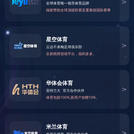
荣誉资质
企业资质
企业专利
企业荣誉
企业业绩

企业业绩
市政工程业绩
公路工程业绩
电力工程业绩
开云手机入口官网
房建工程业绩
业绩展示
新闻中心
