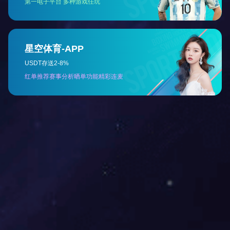
工程描述
参数
扫二维码用手机看
未找到相应参数组，请于后台属性模板中添加
上一个
安全生产许可证
下一个
安全生产许可证-2
CONTACT INFORMATION
联系方式
福建省龙岩市新罗区东肖镇龙腾南路14号珠江大厦7层701室
0597-2336139
382955834@qq.com
WEBSITE QR CODE
网站二维码